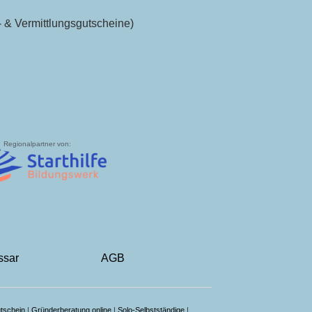
 & Vermittlungsgutscheine)
Regionalpartner von:
ssar
AGB
tschein
|
Gründerberatung online
|
Solo-Selbstständige
|