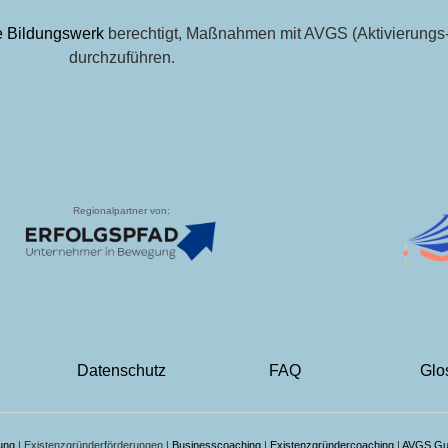
fe Bildungswerk
berechtigt, Maßnahmen mit AVGS (Aktivierungs-
durchzuführen.
Regionalpartner von:
Datenschutz
FAQ
Glo
ung
| Existenzgründerförderungen |
Businesscoaching
|
Existenzgründercoaching
|
AVGS Gu