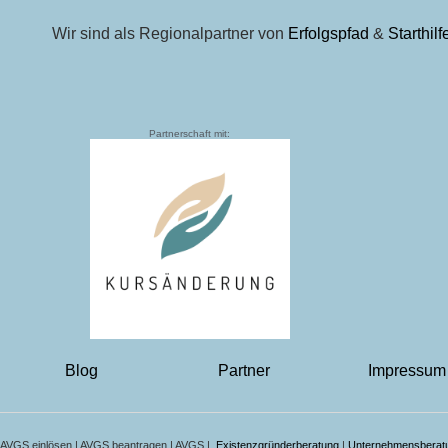
Wir sind als Regionalpartner von
Erfolgspfad
&
Starthil
Partnerschaft mit:
Blog
Partner
Impressum
AVGS einlösen | AVGS beantragen | AVGS |
Existenzgründerberatung
|
Unternehmensberat