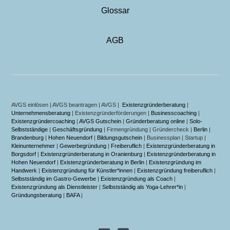
Glossar
AGB
AVGS einlösen | AVGS beantragen | AVGS |
Existenzgründerberatung
|
Unternehmensberatung
| Existenzgründerförderungen |
Businesscoaching
|
Existenzgründercoaching
|
AVGS Gutschein
|
Gründerberatung online
|
Solo-
Selbstständige
|
Geschäftsgründung
| Firmengründung | Gründercheck |
Berlin
|
Brandenburg
|
Hohen Neuendorf
|
Bildungsgutschein
| Businessplan | Startup |
Kleinunternehmer
|
Gewerbegründung
|
Freiberuflich
|
Existenzgründerberatung in
Borgsdorf
|
Existenzgründerberatung in Oranienburg
|
Existenzgründerberatung in
Hohen Neuendorf
|
Existenzgründerberatung in Berlin
|
Existenzgründung im
Handwerk
|
Existenzgründung für Künstler*innen
|
Existenzgründung freiberuflich
|
Selbstständig im Gastro-Gewerbe
|
Existenzgründung als Coach
|
Existenzgründung als Dienstleister
|
Selbstständig als Yoga-Lehrer*in
|
Gründungsberatung
|
BAFA
|