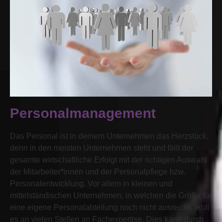
Personalmanagement
Das Personal ist in deinem Unternehmen das Herzstück,
denn in den meisten Unternehmen steht und fällt der
gesamte wirtschaftliche Erfolgt mit der richtigen Auswahl
der Mitarbeiter*innen und der Personalpflege bzw.
Personalentwicklung. Vor allem in kleinen und
mittelständischen Unternehmen, in welchen die Größe für
eine eigene Personalabteilung noch nicht ausreicht, fehlt
es an vielen Stellen an Fachexpertise. Dies kann durch