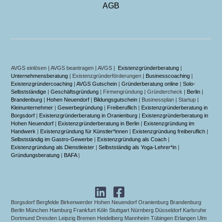
AGB
AVGS einlösen | AVGS beantragen | AVGS |
Existenzgründerberatung
|
Unternehmensberatung
| Existenzgründerförderungen |
Businesscoaching
|
Existenzgründercoaching
|
AVGS Gutschein
|
Gründerberatung online
|
Solo-
Selbstständige
|
Geschäftsgründung
| Firmengründung | Gründercheck |
Berlin
|
Brandenburg
|
Hohen Neuendorf
|
Bildungsgutschein
| Businessplan | Startup |
Kleinunternehmer
|
Gewerbegründung
|
Freiberuflich
|
Existenzgründerberatung in
Borgsdorf
|
Existenzgründerberatung in Oranienburg
|
Existenzgründerberatung in
Hohen Neuendorf
|
Existenzgründerberatung in Berlin
|
Existenzgründung im
Handwerk
|
Existenzgründung für Künstler*innen
|
Existenzgründung freiberuflich
|
Selbstständig im Gastro-Gewerbe
|
Existenzgründung als Coach
|
Existenzgründung als Dienstleister
|
Selbstständig als Yoga-Lehrer*in
|
Gründungsberatung
|
BAFA
|
Borgsdorf Bergfelde Birkenwerder Hohen Neuendorf Oranienburg Brandenburg
Berlin München Hamburg Frankfurt Köln Stuttgart Nürnberg Düsseldorf Karlsruhe
Dortmund Dresden Leipzig Bremen Heidelberg Mannheim Tübingen Erlangen Ulm