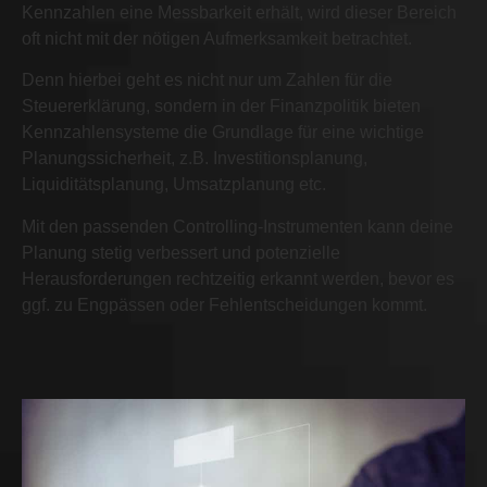
Kennzahlen eine Messbarkeit erhält, wird dieser Bereich
oft nicht mit der nötigen Aufmerksamkeit betrachtet.
Denn hierbei geht es nicht nur um Zahlen für die
Steuererklärung, sondern in der Finanzpolitik bieten
Kennzahlensysteme die Grundlage für eine wichtige
Planungssicherheit, z.B. Investitionsplanung,
Liquiditätsplanung, Umsatzplanung etc.
Mit den passenden Controlling-Instrumenten kann deine
Planung stetig verbessert und potenzielle
Herausforderungen rechtzeitig erkannt werden, bevor es
ggf. zu Engpässen oder Fehlentscheidungen kommt.