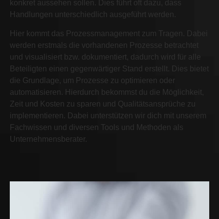
konkret aussehen sollen. Dies führt oft dazu, dass
Handlungen unterschiedlich ausgeführt werden.
Hier kommt das Prozessmanagement zum Tragen. Dabei
werden erstmals die vorhandenen Prozesse betrachtet
und visualisiert bzw. dokumentiert, dadurch wird für alle
Beteiligten einen gegenwärtiger Stand erstellt. Dies bietet
die Grundlage, um Prozesse zu optimieren oder
automatisieren. Hierdurch bekommst du die Möglichkeit,
Zeit und Kosten zu sparen und Qualitätsansprüche zu
implementieren. Dabei unterstützen wir dich mit unserem
Fachwissen und diversen Tools und Methoden als
Unternehmensberater.