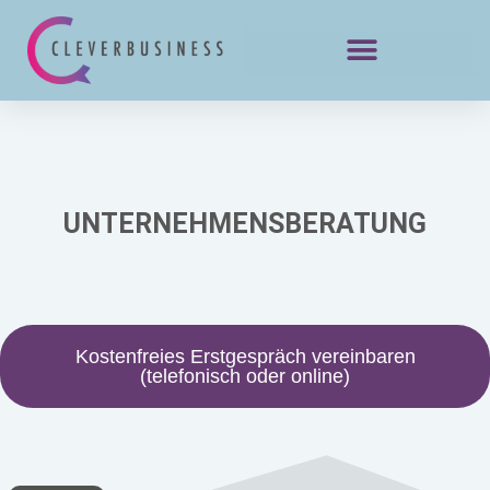
KI-
KI-
KI-
generiert
generiert
generiert
UNTERNEHMENSBERATUNG
Kostenfreies Erstgespräch vereinbaren
(telefonisch oder online)