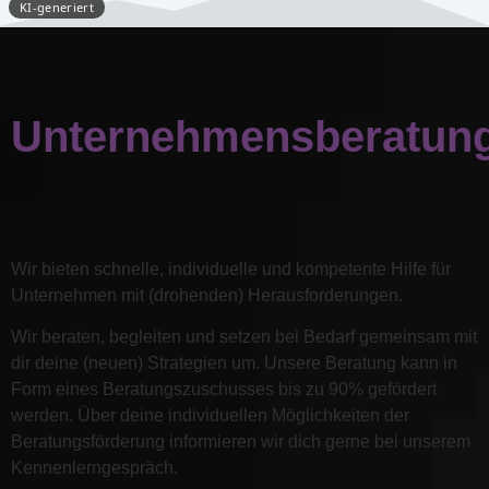
Unternehmensberatun
Wir bieten schnelle, individuelle und kompetente Hilfe für
Unternehmen mit (drohenden) Herausforderungen.
Wir beraten, begleiten und setzen bei Bedarf gemeinsam mit
dir deine (neuen) Strategien um. Unsere Beratung kann in
Form eines Beratungszuschusses bis zu 90% gefördert
werden. Über deine individuellen Möglichkeiten der
Beratungsförderung informieren wir dich gerne bei unserem
Kennenlerngespräch.