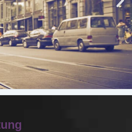
MERBERATU
tung