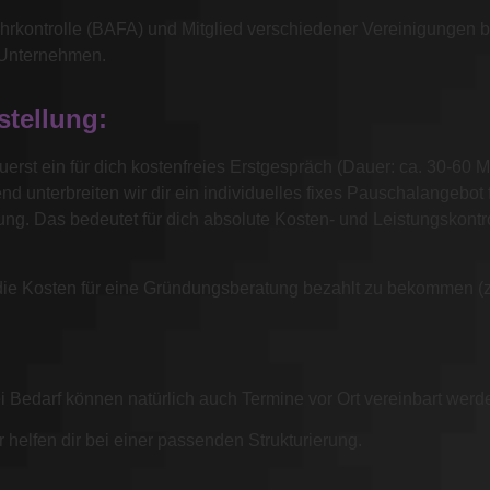
ung zur Optimierung deiner Se
uhrkontrolle (BAFA) und Mitglied verschiedener Vereinigungen 
e Unternehmen.
stellung:
Mehr Informationen
rst ein für dich kostenfreies Erstgespräch (Dauer: ca. 30-60 Mi
nd unterbreiten wir dir ein individuelles fixes Pauschalangebo
ng. Das bedeutet für dich absolute Kosten- und Leistungskontr
m die Kosten für eine Gründungsberatung bezahlt zu bekommen (
i Bedarf können natürlich auch Termine vor Ort vereinbart werd
r helfen dir bei einer passenden Strukturierung.