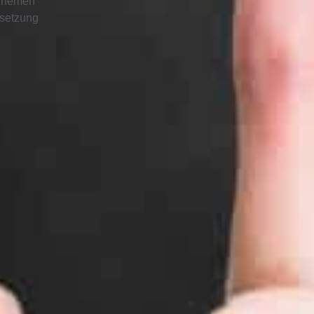
 Themen
msetzung