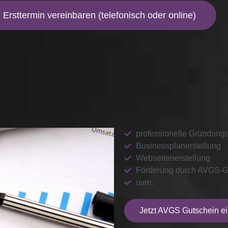
n Ersttermin vereinbaren (telefonisch oder online)
UNG
professionelle Gründung
Businessplanerstellung
Webseitenerstellung
Förderung durch AVGS-G
uvm.
Jetzt AVGS Gutschein e