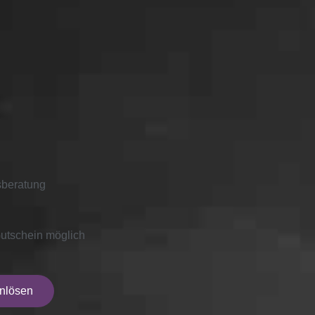
sberatung
utschein möglich
inlösen