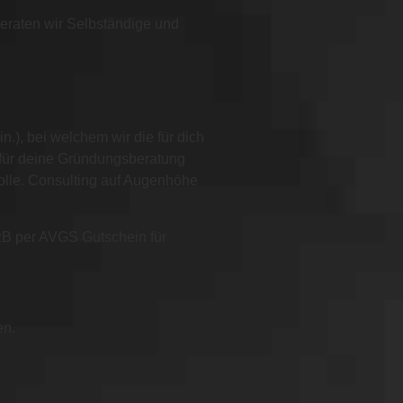
lbstständigkeit
beraten wir Selbständige und
n.), bei welchem wir die für dich
t für deine Gründungsberatung
olle. Consulting auf Augenhöhe
zB per AVGS Gutschein für
en.