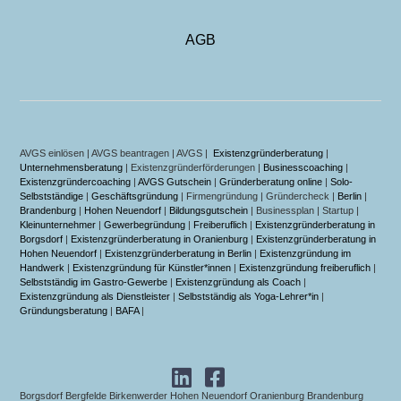
AGB
AVGS einlösen | AVGS beantragen | AVGS |
Existenzgründerberatung
|
Unternehmensberatung
| Existenzgründerförderungen |
Businesscoaching
|
Existenzgründercoaching
|
AVGS Gutschein
|
Gründerberatung online
|
Solo-
Selbstständige
|
Geschäftsgründung
| Firmengründung | Gründercheck |
Berlin
|
Brandenburg
|
Hohen Neuendorf
|
Bildungsgutschein
| Businessplan | Startup |
Kleinunternehmer
|
Gewerbegründung
|
Freiberuflich
|
Existenzgründerberatung in
Borgsdorf
|
Existenzgründerberatung in Oranienburg
|
Existenzgründerberatung in
Hohen Neuendorf
|
Existenzgründerberatung in Berlin
|
Existenzgründung im
Handwerk
|
Existenzgründung für Künstler*innen
|
Existenzgründung freiberuflich
|
Selbstständig im Gastro-Gewerbe
|
Existenzgründung als Coach
|
Existenzgründung als Dienstleister
|
Selbstständig als Yoga-Lehrer*in
|
Gründungsberatung
|
BAFA
|
Borgsdorf Bergfelde Birkenwerder Hohen Neuendorf Oranienburg Brandenburg