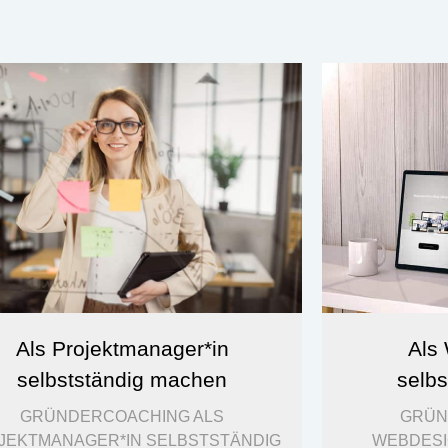
Als Projektmanager*in
Als
selbstständig machen
selb
GRÜNDERCOACHING ALS
GRÜN
JEKTMANAGER*IN SELBSTSTÄNDIG
WEBDESI