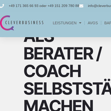
+49 171 365 66 93 oder +49 151 209 780 88
info@cleverbu
GRÜNDERCOACHING
LEISTUNGEN
AVGS
BA
ALS
BERATER /
COACH
SELBSTST
MACHEN