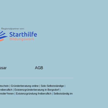
Regionalpartner von:
ssar
AGB
tschein
|
Gründerberatung online
|
Solo-Selbstständige
|
reiberuflich
|
Existenzgründerberatung in Borgsdorf
|
nstler*innen
|
Existenzgründung freiberuflich
|
Selbstständig im