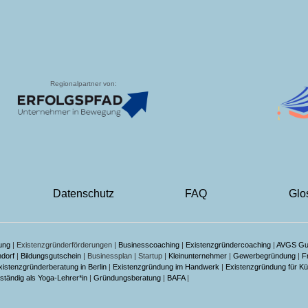
Regionalpartner von:
Datenschutz
FAQ
Glo
ung
| Existenzgründerförderungen |
Businesscoaching
|
Existenzgründercoaching
|
AVGS Gu
dorf
|
Bildungsgutschein
| Businessplan | Startup |
Kleinunternehmer
|
Gewerbegründung
|
F
xistenzgründerberatung in Berlin
|
Existenzgründung im Handwerk
|
Existenzgründung für Kü
ständig als Yoga-Lehrer*in
|
Gründungsberatung
|
BAFA
|