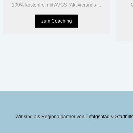
100% kostenfrei mit AVGS (Aktivierungs-...
M
zum Coaching
Wir sind als Regionalpartner von
Erfolgspfad
&
Starthil